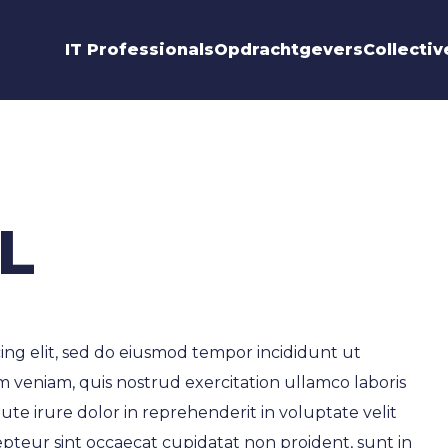
IT Professionals
Opdrachtgevers
Collectiv
our name
our email
E-mail
L
Verzenden
ing elit, sed do eiusmod tempor incididunt ut
m veniam, quis nostrud exercitation ullamco laboris
ute irure dolor in reprehenderit in voluptate velit
epteur sint occaecat cupidatat non proident, sunt in