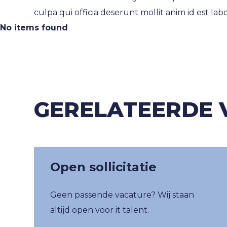
category
culpa qui officia deserunt mollit anim id est la
No items found
dienstverband
GERELATEERDE 
Ik ga akkoord met het
privacybeleid
Inschrijven
Open sollicitatie
Geen passende vacature? Wij staan
altijd open voor it talent.