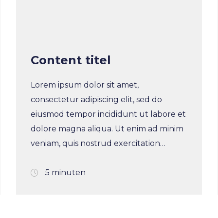
Hom
Content titel
IT Pr
Lorem ipsum dolor sit amet,
consectetur adipiscing elit, sed do
Opdr
eiusmod tempor incididunt ut labore et
dolore magna aliqua. Ut enim ad minim
veniam, quis nostrud exercitation
Colle
ullamco laboris nisi ut aliquip ex ea
commodo consequat. Duis aute irure
5 minuten
dolor in reprehenderit in voluptate velit
Over
esse cillum dolore eu fugiat nulla
pariatur. Excepteur sint occaecat