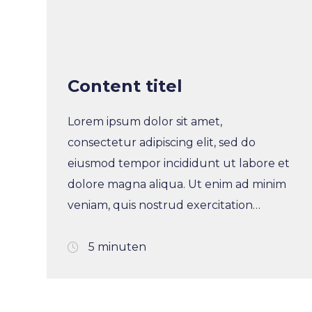
Content titel
Lorem ipsum dolor sit amet,
consectetur adipiscing elit, sed do
eiusmod tempor incididunt ut labore et
dolore magna aliqua. Ut enim ad minim
veniam, quis nostrud exercitation
ullamco laboris nisi ut aliquip ex ea
commodo consequat. Duis aute irure
5 minuten
dolor in reprehenderit in voluptate velit
esse cillum dolore eu fugiat nulla
pariatur. Excepteur sint occaecat