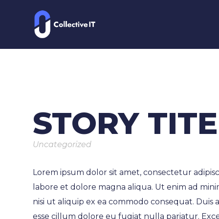
Y
JOB ALERT
Y
Naam
STORY TITE
Uncategorized
locatie
Lorem ipsum dolor sit amet, consectetur adipisc
labore et dolore magna aliqua. Ut enim ad mini
nisi ut aliquip ex ea commodo consequat. Duis a
esse cillum dolore eu fugiat nulla pariatur. Exc