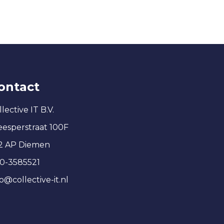
ontact
lective IT B.V.
esperstraat 100F
12 AP Diemen
0-3585521
fo@collective-it.nl