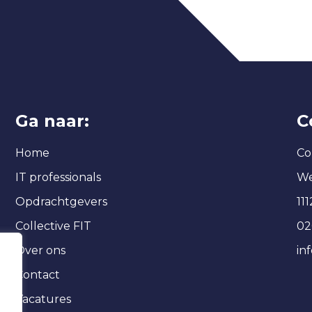
Ga naar:
C
Home
Col
IT professionals
We
Opdrachtgevers
11
Collective FIT
02
Over ons
in
Contact
Vacatures