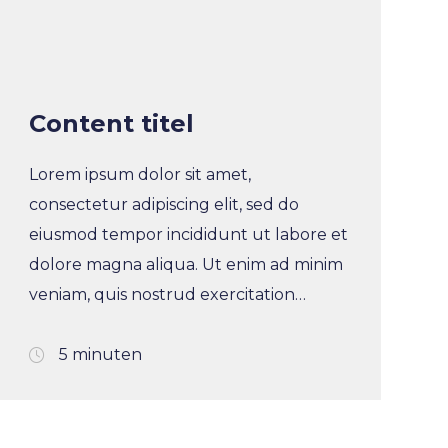
e
Content titel
ofessionals
Lorem ipsum dolor sit amet,
consectetur adipiscing elit, sed do
achtgevers
eiusmod tempor incididunt ut labore et
dolore magna aliqua. Ut enim ad minim
veniam, quis nostrud exercitation
ctive FIT
ullamco laboris nisi ut aliquip ex ea
commodo consequat. Duis aute irure
5 minuten
dolor in reprehenderit in voluptate velit
 ons
esse cillum dolore eu fugiat nulla
pariatur. Excepteur sint occaecat