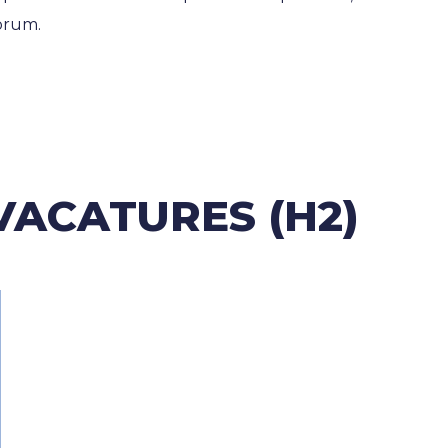
borum.
VACATURES (H2)