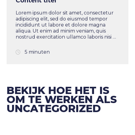
Content titel
Lorem ipsum dolor sit amet, consectetur
adipiscing elit, sed do eiusmod tempor
incididunt ut labore et dolore magna
aliqua. Ut enim ad minim veniam, quis
nostrud exercitation ullamco laboris nisi ut
aliquip ex ea commodo consequat. Duis
aute irure dolor in reprehenderit in
5 minuten
voluptate velit esse cillum dolore eu
fugiat nulla pariatur. Excepteur sint
occaecat cupidatat non proident, sunt in
culpa qui officia deserunt mollit anim id
est laborum.
BEKIJK HOE HET IS
OM TE WERKEN ALS
UNCATEGORIZED