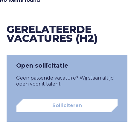
No items found
category
GERELATEERDE
VACATURES (H2)
dienstverband
Open sollicitatie
Ik ga akkoord met het
privacybeleid
Geen passende vacature? Wij staan altijd
open voor it talent.
Inschrijven
Solliciteren