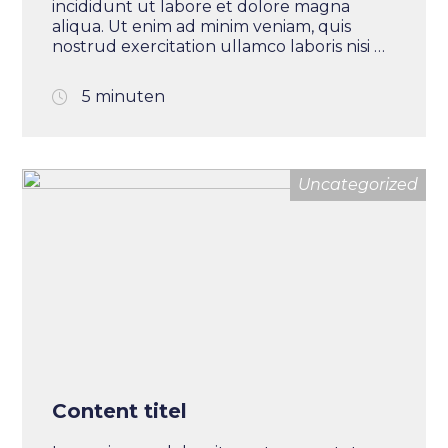
incididunt ut labore et dolore magna
aliqua. Ut enim ad minim veniam, quis
nostrud exercitation ullamco laboris nisi ut
aliquip ex ea commodo consequat. Duis
aute irure dolor in reprehenderit in
5 minuten
voluptate velit esse cillum dolore eu
fugiat nulla pariatur. Excepteur sint
occaecat cupidatat non proident, sunt in
culpa qui officia deserunt mollit anim id
Uncategorized
est laborum.
Content titel