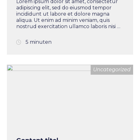
Lorem ipsum dolor sit amet, consectetur
adipiscing elit, sed do eiusmod tempor
incididunt ut labore et dolore magna
Home
aliqua. Ut enim ad minim veniam, quis
nostrud exercitation ullamco laboris nisi ut
aliquip ex ea commodo consequat. Duis
IT Professionals
aute irure dolor in reprehenderit in
5 minuten
voluptate velit esse cillum dolore eu
fugiat nulla pariatur. Excepteur sint
Opdrachtgevers
occaecat cupidatat non proident, sunt in
culpa qui officia deserunt mollit anim id
Uncategorized
est laborum.
Collective FIT
Over ons
Contact
Vacatures