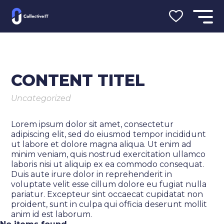
Your name
JOB ALERT
Your email
CONTENT TITEL
Naam
Uncategorized
Lorem ipsum dolor sit amet, consectetur
E-mail
Verzenden
adipiscing elit, sed do eiusmod tempor incididunt
ut labore et dolore magna aliqua. Ut enim ad
minim veniam, quis nostrud exercitation ullamco
laboris nisi ut aliquip ex ea commodo consequat.
Duis aute irure dolor in reprehenderit in
voluptate velit esse cillum dolore eu fugiat nulla
pariatur. Excepteur sint occaecat cupidatat non
locatie
proident, sunt in culpa qui officia deserunt mollit
anim id est laborum.