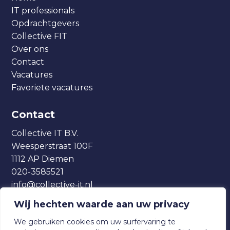
IT professionals
Opdrachtgevers
Collective FIT
Over ons
Contact
Vacatures
Favoriete vacatures
Contact
Collective IT B.V.
Weesperstraat 100F
1112 AP Diemen
020-3585521
info@collective-it.nl
Wij hechten waarde aan uw privacy
We gebruiken cookies om uw surfervaring te