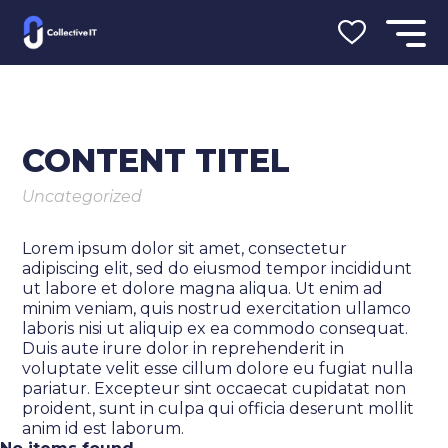
Your name
JOB ALERT
Your email
CONTENT TITEL
Naam
Uncategorized
Lorem ipsum dolor sit amet, consectetur
E-mail
Verzenden
adipiscing elit, sed do eiusmod tempor incididunt
ut labore et dolore magna aliqua. Ut enim ad
minim veniam, quis nostrud exercitation ullamco
laboris nisi ut aliquip ex ea commodo consequat.
Duis aute irure dolor in reprehenderit in
voluptate velit esse cillum dolore eu fugiat nulla
pariatur. Excepteur sint occaecat cupidatat non
locatie
proident, sunt in culpa qui officia deserunt mollit
anim id est laborum.