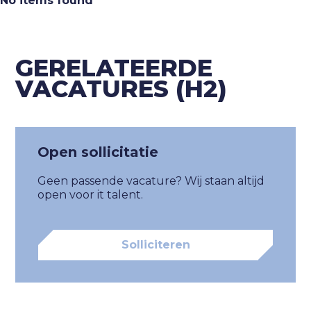
No items found
category
GERELATEERDE
VACATURES (H2)
dienstverband
Open sollicitatie
Ik ga akkoord met het
privacybeleid
Geen passende vacature? Wij staan altijd
open voor it talent.
Inschrijven
Solliciteren