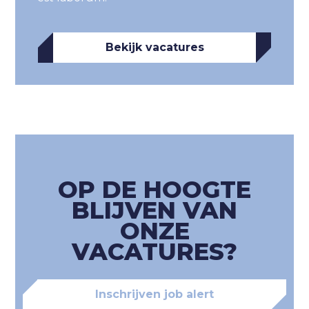
Opdrachtgevers
Collective FIT
Bekijk vacatures
Over ons
Contact
Vacatures
OP DE HOOGTE
BLIJVEN VAN
ONZE
VACATURES?
Inschrijven job alert